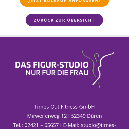
JETZT RÜCKRUF ANFORDERN!
ZURÜCK ZUR ÜBERSICHT
Times Out Fitness GmbH
Mirweilerweg 12 I 52349 Düren
Tel.: 02421 – 65657 I E-Mail: studio@times-