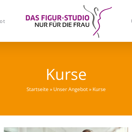
ot
Kurse
Startseite
»
Unser Angebot
»
Kurse